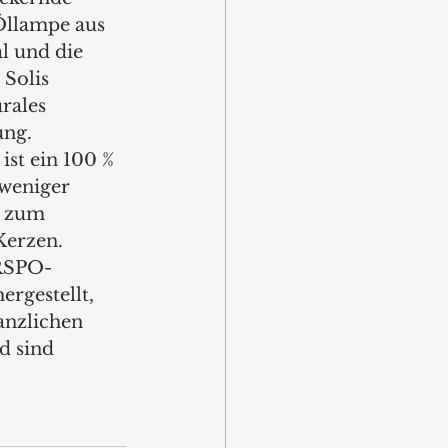
Öllampe aus 
l und die 
Solis 
rales 
ng. 
ist ein 100 % 
 weniger 
s zum 
erzen. 
 RSPO-
ergestellt, 
anzlichen 
d sind 