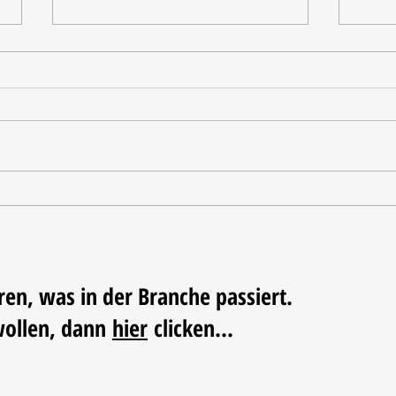
Tischdekoration mit Mehrwert:
Weihn
Stilvolle Akzente mit
LUM
LECHUZA-Pflanzgefäßen
ren, was in der Branche passiert.
wollen, dann
hier
clicken...