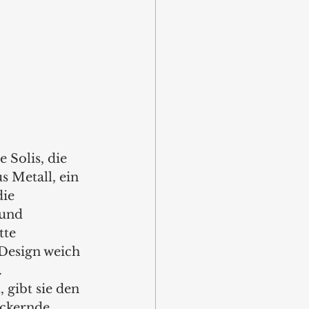
 Solis, die 
s Metall, ein 
ie 
 und 
tte 
 Design weich 
 
 gibt sie den 
ackernde 