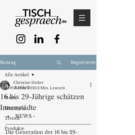
Registrieren
Beitrag
Alle Artikel
Christine Dicker
Alle Artikel
11. Dez. 2023
2 Min. Lesezeit
16 bis 29-Jährige schätzen
News
Innenstädte
Konzepte
NEWS - 
Trends
Produkte
Die Generation der 16 bis 29-