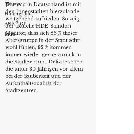
Messen
Jährigen in Deutschland ist mit 
den Innenstädten hierzulande 
Hintergrund
weitgehend zufrieden. So zeigt 
ANZEIGE
der aktuelle HDE-Standort-
Monitor, dass sich 86 % dieser 
Intro
Altersgruppe in der Stadt sehr 
wohl fühlen, 92 % kommen 
immer wieder gerne zurück in 
die Stadtzentren. Defizite sehen 
die unter 30-Jährigen vor allem 
bei der Sauberkeit und der 
Aufenthaltsqualität der 
Stadtzentren.