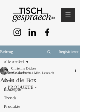
Registrieren
Beitrag
Alle Artikel
Christine Dicker
Alle Artikel
2. März 2020
1 Min. Lesezeit
Ab in die Box
News
- PRODUKTE - 
Konzepte
Trends
Produkte