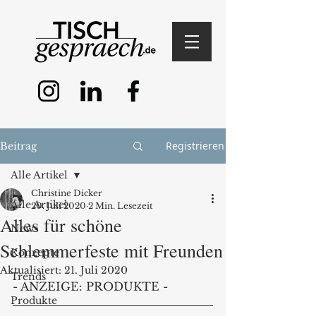
Registrieren
Beitrag
Alle Artikel
Christine Dicker
Alle Artikel
20. Juli 2020
2 Min. Lesezeit
Alles für schöne
News
Schlemmerfeste mit Freunden
Konzepte
Aktualisiert:
21. Juli 2020
Trends
- ANZEIGE: PRODUKTE - 
Produkte