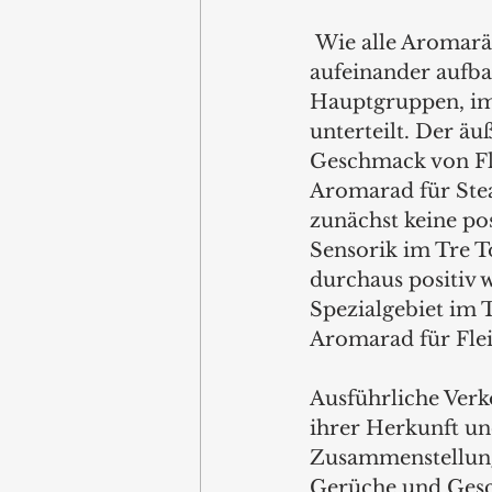
 Wie alle Aromaräder besteht auch das Aromarad für Fleisch aus drei 
aufeinander aufba
Hauptgruppen, im 
unterteilt. Der ä
Geschmack von Fle
Aromarad für Stea
zunächst keine pos
Sensorik im Tre T
durchaus positiv 
Spezialgebiet im T
Aromarad für Fleis
Ausführliche Verk
ihrer Herkunft un
Zusammenstellung
Gerüche und Gesch