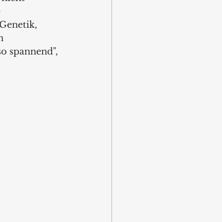
 
Genetik, 
n 
o spannend", 