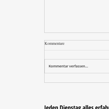
Kommentare
Kommentar verfassen...
Paw Patrol erobert die
Backstube – sichern Sie sich
jetzt Ihre Kollektion!
Jeden Dienstag alles erfah