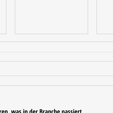
Tischdekoration mit Mehrwert:
Weihn
Stilvolle Akzente mit
LUM
LECHUZA-Pflanzgefäßen
ren, was in der Branche passiert.