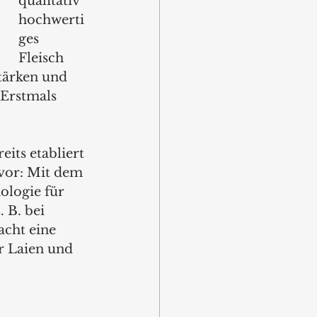
qualitativ 
hochwerti
ges 
Fleisch 
tärken und 
 Erstmals 
its etabliert 
 vor: Mit dem 
ologie für 
 B. bei 
cht eine 
r Laien und 