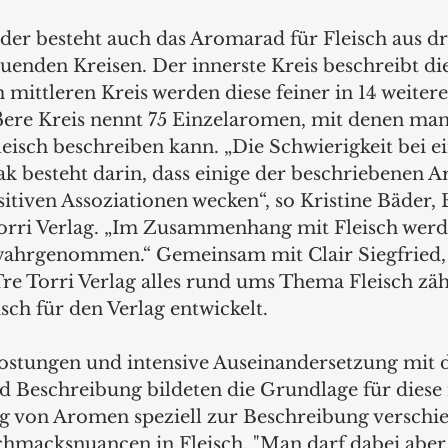
uenden Kreisen. Der innerste Kreis beschreibt die
mittleren Kreis werden diese feiner in 14 weitere
ußere Kreis nennt 75 Einzelaromen, mit denen man
isch beschreiben kann. „Die Schwierigkeit bei e
k besteht darin, dass einige der beschriebenen 
itiven Assoziationen wecken“, so Kristine Bäder, 
orri Verlag. „Im Zusammenhang mit Fleisch werde
wahrgenommen.“ Gemeinsam mit Clair Siegfried,
re Torri Verlag alles rund ums Thema Fleisch zählt
ch für den Verlag entwickelt. 
ostungen und intensive Auseinandersetzung mit 
d Beschreibung bildeten die Grundlage für diese 
 von Aromen speziell zur Beschreibung verschie
macksnuancen in Fleisch. "Man darf dabei aber 