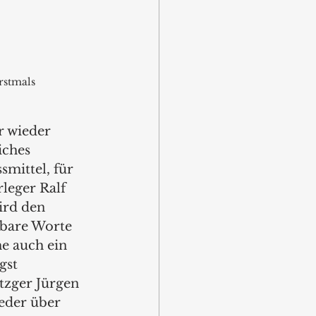
rstmals 
r wieder 
iches 
mittel, für 
rleger Ralf 
ird den 
hbare Worte 
e auch ein 
gst 
zger Jürgen 
eder über 