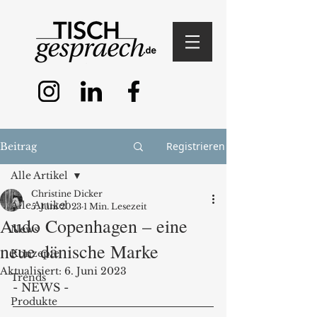
Registrieren
Beitrag
Alle Artikel
Christine Dicker
Alle Artikel
5. Juni 2023
1 Min. Lesezeit
Audo Copenhagen – eine
News
neue dänische Marke
Konzepte
Aktualisiert:
6. Juni 2023
Trends
- NEWS - 
Produkte