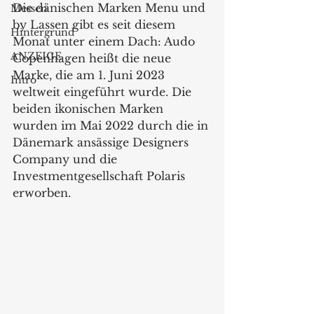
Die dänischen Marken Menu und 
Messen
by Lassen gibt es seit diesem 
Hintergrund
Monat unter einem Dach: Audo 
ANZEIGE
Copenhagen heißt die neue 
Marke, die am 1. Juni 2023 
Intro
weltweit eingeführt wurde. Die 
beiden ikonischen Marken 
wurden im Mai 2022 durch die in 
Dänemark ansässige Designers 
Company und die 
Investmentgesellschaft Polaris 
erworben.