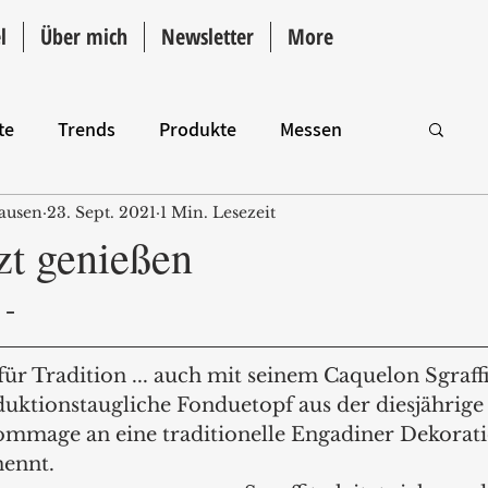
l
Über mich
Newsletter
More
te
Trends
Produkte
Messen
ausen
23. Sept. 2021
1 Min. Lesezeit
Intro
zt genießen
- 
ür Tradition ... auch mit seinem Caquelon Sgraffi
duktionstaugliche Fonduetopf aus der diesjährige
Hommage an eine traditionelle Engadiner Dekorati
nennt. 