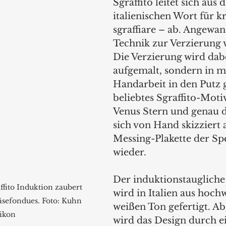
Sgraffito leitet sich aus 
italienischen Wort für k
sgraffiare – ab. Angewan
Technik zur Verzierung 
Die Verzierung wird dabe
aufgemalt, sondern in m
Handarbeit in den Putz g
beliebtes Sgraffito-Motiv
Venus Stern und genau di
sich von Hand skizziert 
Messing-Plakette der Spe
wieder. 
Der induktionstaugliche
fito Induktion zaubert 
wird in Italien aus hoch
äsefondues. Foto: Kuhn 
weißen Ton gefertigt. A
ikon
wird das Design durch e