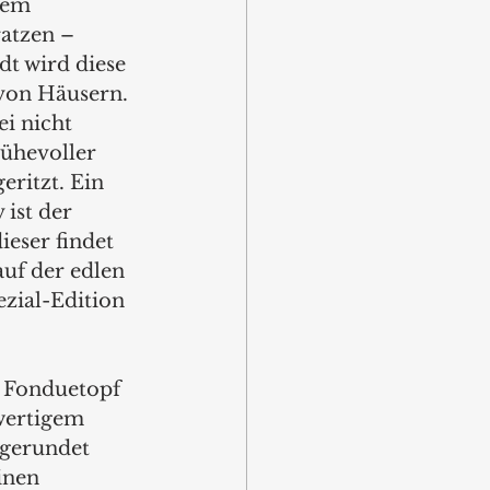
dem 
ratzen – 
dt wird diese 
von Häusern. 
i nicht 
ühevoller 
eritzt. Ein 
 ist der 
eser findet 
auf der edlen 
zial-Edition 
 Fonduetopf 
wertigem 
bgerundet 
inen 