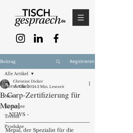
Registrieren
Beitrag
Alle Artikel
Christine Dicker
Alle Artikel
16. Okt. 2024
2 Min. Lesezeit
B Corp-Zertifizierung für
News
Mepal
Konzepte
- NEWS -
Trends
Produkte
Mepal, der Spezialist für die 