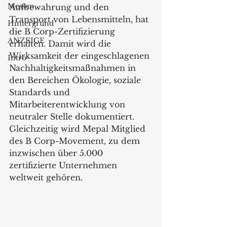
Messen
Aufbewahrung und den 
Transport von Lebensmitteln, hat 
Hintergrund
die B Corp-Zertifizierung 
ANZEIGE
erhalten. Damit wird die 
Wirksamkeit der eingeschlagenen 
Intro
Nachhaltigkeitsmaßnahmen in 
den Bereichen Ökologie, soziale 
Standards und 
Mitarbeiterentwicklung von 
neutraler Stelle dokumentiert. 
Gleichzeitig wird Mepal Mitglied 
des B Corp-Movement, zu dem 
inzwischen über 5.000 
zertifizierte Unternehmen 
weltweit gehören.