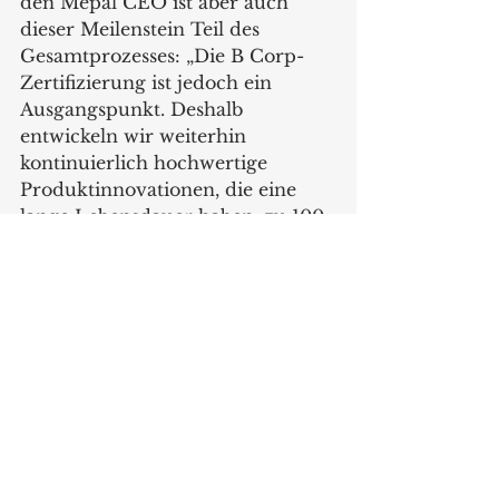
den Mepal CEO ist aber auch 
dieser Meilenstein Teil des 
Gesamtprozesses: „Die B Corp-
Zertifizierung ist jedoch ein 
Ausgangspunkt. Deshalb 
entwickeln wir weiterhin 
kontinuierlich hochwertige 
Produktinnovationen, die eine 
lange Lebensdauer haben, zu 100 
% recycelbar sind und bei denen 
man bei einem Defekt ein Teil 
einfach austauschen kann. Wir 
produzieren vor Ort und führen 
unsere Geschäfte bewusst, damit 
wir C02-neutral werden“, so 
Schretlen abschließend.
www.mepal.com
www.bcorporation.de
News