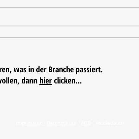
Tischdekoration mit Mehrwert:
Weihn
Stilvolle Akzente mit
LUM
LECHUZA-Pflanzgefäßen
ren, was in der Branche passiert.
wollen, dann
hier
clicken...
Impressum
|
Datenschutz
|
AGB
|
Mediadaten