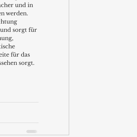
acher und in 
n werden. 
chtung 
und sorgt für 
nung, 
ische 
ite für das 
sehen sorgt.