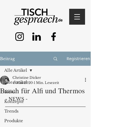
Registrieren
Beitrag
Alle Artikel
Christine Dicker
Alle Artikel
4. Mai 2020
1 Min. Lesezeit
Bauch für Alfi und Thermos
News
- NEWS - 
Konzepte
Trends
Produkte