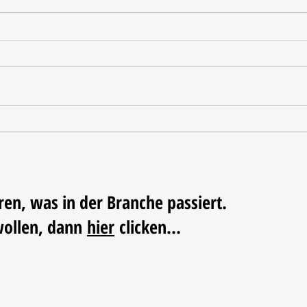
Tischdekoration mit Mehrwert:
Weihn
Stilvolle Akzente mit
LUM
LECHUZA-Pflanzgefäßen
ren, was in der Branche passiert.
wollen, dann
hier
clicken...