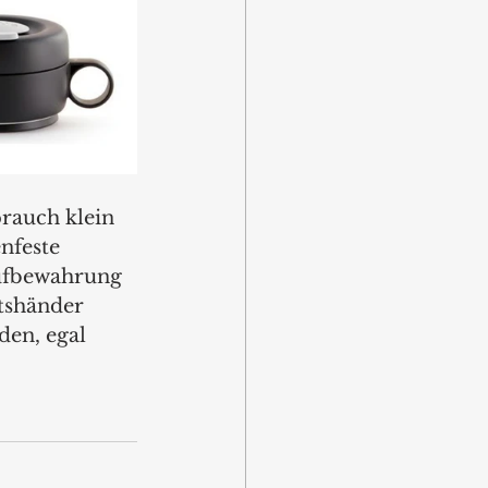
rauch klein 
nfeste 
ufbewahrung 
tshänder 
en, egal 