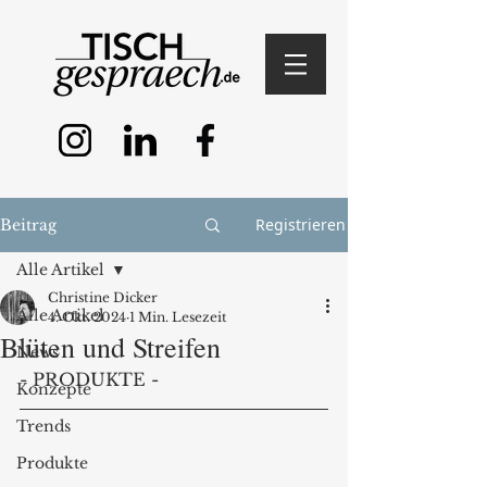
Registrieren
Beitrag
Alle Artikel
Christine Dicker
Alle Artikel
4. Okt. 2024
1 Min. Lesezeit
Blüten und Streifen
News
- PRODUKTE -
Konzepte
Trends
Produkte