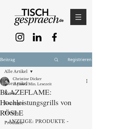
Registrieren
Beitrag
Alle Artikel
Christine Dicker
Alle Artikel
11. Juni
2 Min. Lesezeit
BLAZEFLAME:
News
Hochleistungsgrills von
Konzepte
RÖSLE
Trends
- ANZEIGE: PRODUKTE -
Produkte