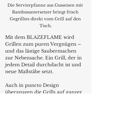
Die Servierpfanne aus Gusseisen mit 
Bambusuntersetzer bringt frisch 
Gegrilltes direkt vom Grill auf den 
Tisch.
Mit dem BLAZEFLAME wird 
Grillen zum puren Vergnügen – 
und das lästige Saubermachen 
zur Nebensache. Ein Grill, der in 
jedem Detail durchdacht ist und 
neue Maßstäbe setzt. 
Auch in puncto Design 
überzeugen die Grills auf ganzer 
Linie. Die Verleihung des Red Dot 
Design Awards bestätigt die 
außergewöhnliche Designqualität 
und Innovationskraft der 
Gasgrillserie: modern, 