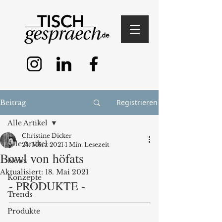
Registrieren
Beitrag
Alle Artikel
Christine Dicker
Alle Artikel
24. März 2021
1 Min. Lesezeit
Bowl von höfats
News
Aktualisiert:
18. Mai 2021
Konzepte
- PRODUKTE -
Trends
Produkte