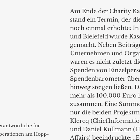
Am Ende der Charity K
stand ein Termin, der d
noch einmal erhöhte: In
und Bielefeld wurde Kas
gemacht. Neben Beiträg
Unternehmen und Organ
waren es nicht zuletzt di
Spenden von Einzelperso
Spendenbarometer über 
hinweg steigen ließen. D
mehr als 100.000 Euro 
zusammen. Eine Summe, 
nur die beiden Projektmi
Klercq (ChiefInformation
erantwortliche für 
und Daniel Kullmann (He
perationen am Hopp-
Affairs) beeindruckte: „