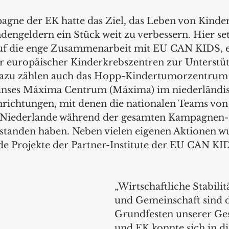
gne der EK hatte das Ziel, das Leben von Kinder
engeldern ein Stück weit zu verbessern. Hier set
f die enge Zusammenarbeit mit EU CAN KIDS, 
r europäischer Kinderkrebszentren zur Unterstü
Dazu zählen auch das Hopp-Kindertumorzentrum
rinses Máxima Centrum (Máxima) im niederländi
nrichtungen, mit denen die nationalen Teams von
Niederlande während der gesamten Kampagnen-
standen haben. Neben vielen eigenen Aktionen w
e Projekte der Partner-Institute der EU CAN KID
„Wirtschaftliche Stabili
und Gemeinschaft sind d
Grundfesten unserer Gese
und EK konnte sich in d