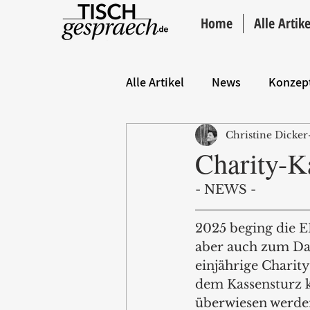
Home
Alle Artike
Alle Artikel
News
Konzep
Christine Dicker
Hintergrund
ANZEIGE
Charity-K
- NEWS -
2025 beging die E
aber auch zum Da
einjährige Charit
dem Kassensturz 
überwiesen werde