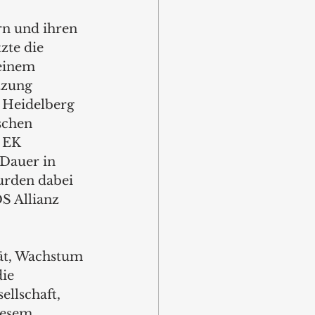
n und ihren 
zte die 
einem 
tzung 
 Heidelberg 
schen 
 EK 
Dauer in 
urden dabei 
S Allianz 
tät, Wachstum 
ie 
llschaft, 
iesem 