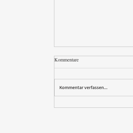
Kommentare
Kommentar verfassen...
Villeroy & Boch erhält SBTi-
Validierung für Net-Zero-Ziel
2050