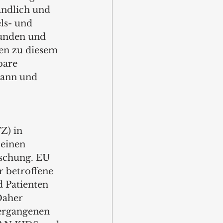
ändlich und 
ls- und 
Kunden und 
gen zu diesem 
bare 
mann und 
) in 
 einen 
schung. EU 
 betroffene 
 Patienten 
Daher 
ergangenen 