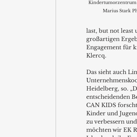
Kindertumorzentrum H
Marius Stark P
last, but not leas
großartigen Ergeb
Engagement für kr
Klercq. 
Das sieht auch Li
Unternehmenskoo
Heidelberg, so. „D
entscheidenden Be
CAN KIDS forscht 
Kinder und Jugend
zu verbessern und
möchten wir EK Re