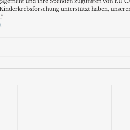
ngagement und ihre Spenden zugunsten von EU 
Kinderkrebsforschung unterstützt haben, unseren
“ 
m