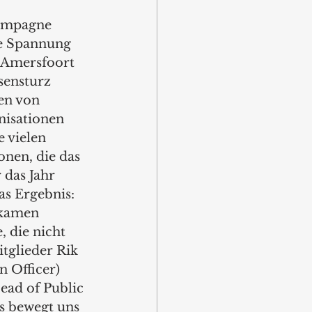
ampagne 
ie Spannung 
 Amersfoort 
sensturz 
en von 
isationen 
e vielen 
nen, die das 
das Jahr 
as Ergebnis: 
kamen 
die nicht 
tglieder Rik 
 Officer) 
ad of Public 
Es bewegt uns 