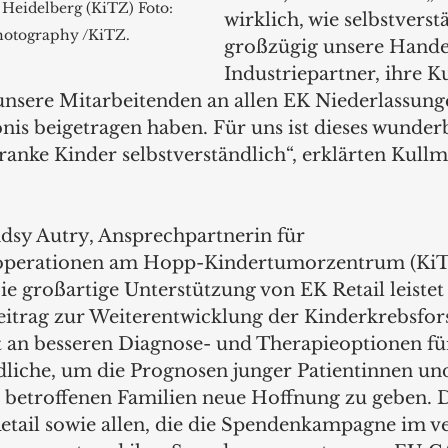
eidelberg (KiTZ) Foto: 
wirklich, wie selbstverst
hotography /KiTZ.
großzügig unsere Hande
Industriepartner, ihre 
t unsere Mitarbeitenden an allen EK Niederlassun
nis beigetragen haben. Für uns ist dieses wunder
anke Kinder selbstverständlich“, erklärten Kull
ndsy Autry, Ansprechpartnerin für 
perationen am Hopp-Kindertumorzentrum (KiTZ
ie großartige Unterstützung von EK Retail leistet
itrag zur Weiterentwicklung der Kinderkrebsfor
an besseren Diagnose- und Therapieoptionen für
liche, um die Prognosen junger Patientinnen und
 betroffenen Familien neue Hoffnung zu geben. 
tail sowie allen, die die Spendenkampagne im v