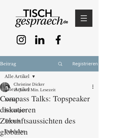
Registrieren
Beitrag
Alle Artikel
Christine Dicker
Alle Artikel
19. Jan.
2 Min. Lesezeit
Compass Talks: Topspeaker
News
diskutieren
Konzepte
Zukunftsaussichten des
Trends
globalen
Produkte