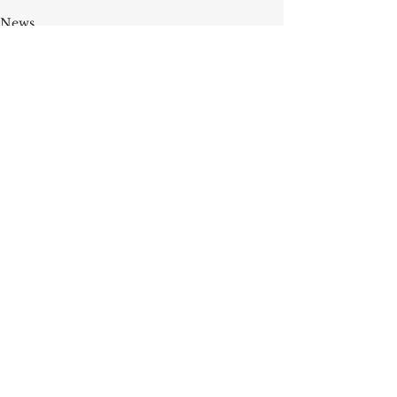
News
Alle ansehen
Aktuelle Beiträge