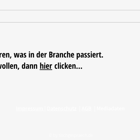
Oxo u
Haeser wird Geschäftsführer
beim BHB
ren, was in der Branche passiert.
wollen, dann
hier
clicken...
Impressum
|
Datenschutz
|
AGB
|
Mediadaten
© by
tischgespraech.de