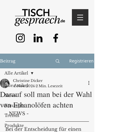
Registrieren
Beitrag
Alle Artikel
Christine Dicker
Alle Artikel
4. Nov. 2024
2 Min. Lesezeit
Darauf soll man bei der Wahl
News
von Ethanolöfen achten
Konzepte
- NEWS -
Trends
Produkte
Bei der Entscheidung für einen 