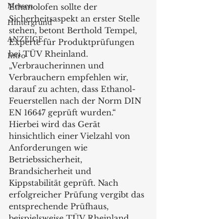
Messen
Ethanolofen sollte der 
Sicherheitsaspekt an erster Stelle 
Hintergrund
stehen, betont Berthold Tempel, 
ANZEIGE
Experte für Produktprüfungen 
bei TÜV Rheinland. 
Intro
„Verbraucherinnen und 
Verbrauchern empfehlen wir, 
darauf zu achten, dass Ethanol-
Feuerstellen nach der Norm DIN 
EN 16647 geprüft wurden.“ 
Hierbei wird das Gerät 
hinsichtlich einer Vielzahl von 
Anforderungen wie 
Betriebssicherheit, 
Brandsicherheit und 
Kippstabilität geprüft. Nach 
erfolgreicher Prüfung vergibt das 
entsprechende Prüfhaus, 
beispielsweise TÜV Rheinland, 