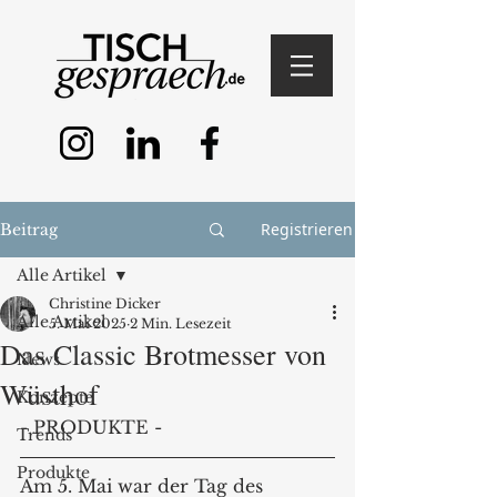
Registrieren
Beitrag
Alle Artikel
Christine Dicker
Alle Artikel
5. Mai 2025
2 Min. Lesezeit
Das Classic Brotmesser von
News
Wüsthof
Konzepte
- PRODUKTE -
Trends
Produkte
Am 5. Mai war der Tag des 