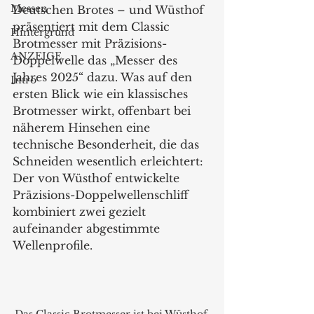
Messen
Deutschen Brotes – und Wüsthof 
präsentiert mit dem Classic 
Hintergrund
Brotmesser mit Präzisions-
ANZEIGE
Doppelwelle das „Messer des 
Jahres 2025“ dazu. Was auf den 
Intro
ersten Blick wie ein klassisches 
Brotmesser wirkt, offenbart bei 
näherem Hinsehen eine 
technische Besonderheit, die das 
Schneiden wesentlich erleichtert: 
Der von Wüsthof entwickelte 
Präzisions-Doppelwellenschliff 
kombiniert zwei gezielt 
aufeinander abgestimmte 
Wellenprofile.
Das Classic Brotmesser ist bei Wüsthof 