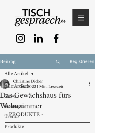
Registrieren
Beitrag
Alle Artikel
Christine Dicker
Alle Artikel
13. Feb. 2022
1 Min. Lesezeit
Das Gewächshaus fürs
News
Wohnzimmer
Konzepte
- PRODUKTE - 
Trends
Produkte