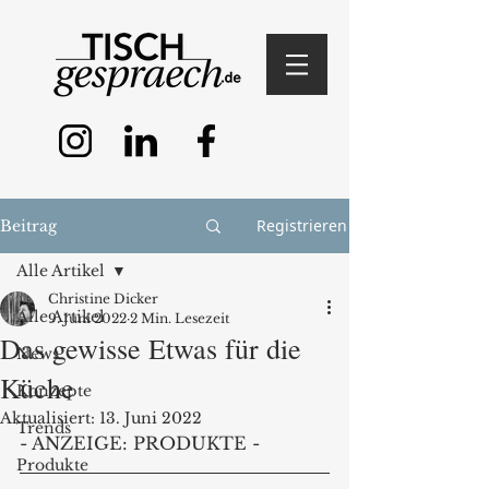
Registrieren
Beitrag
Alle Artikel
Christine Dicker
Alle Artikel
9. Juni 2022
2 Min. Lesezeit
Das gewisse Etwas für die
News
Küche
Konzepte
Aktualisiert:
13. Juni 2022
Trends
- ANZEIGE: PRODUKTE - 
Produkte