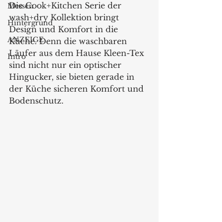
Die Cook+Kitchen Serie der 
Messen
wash+dry Kollektion bringt 
Hintergrund
Design und Komfort in die 
ANZEIGE
Küche. Denn die waschbaren 
Läufer aus dem Hause Kleen-Tex 
Intro
sind nicht nur ein optischer 
Hingucker, sie bieten gerade in 
der Küche sicheren Komfort und 
Bodenschutz.  