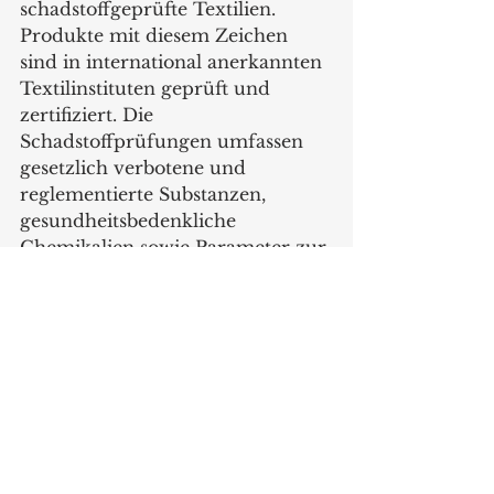
schadstoffgeprüfte Textilien. 
Produkte mit diesem Zeichen 
sind in international anerkannten 
Textilinstituten geprüft und 
zertifiziert. Die 
Schadstoffprüfungen umfassen 
gesetzlich verbotene und 
reglementierte Substanzen, 
gesundheitsbedenkliche 
Chemikalien sowie Parameter zur 
Gesundheitsvorsorge. Alle Oeko-
Tex Standard 100 zertifizierten 
Produkte stehen weltweit für 
verantwortungsvolle 
Textilherstellung, Sicherheit und 
Transparenz.  
Langlebigkeit und 
Gebrauchstüchtigkeit der 