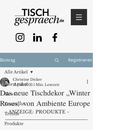
Registrieren
Beitrag
Alle Artikel
Christine Dicker
Alle Artikel
11. Juli 2021
1 Min. Lesezeit
Das neue Tischdekor „Winter
News
Roses“ von Ambiente Europe
Konzepte
- ANZEIGE: PRODUKTE - 
Trends
Produkte