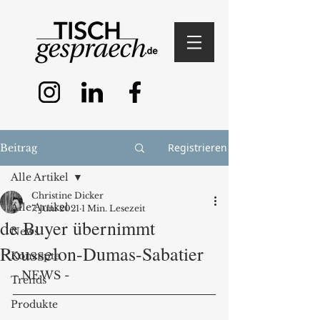
Registrieren
Beitrag
Alle Artikel
Christine Dicker
Alle Artikel
7. Juni 2021
1 Min. Lesezeit
de Buyer übernimmt
News
Rousselon-Dumas-Sabatier
Konzepte
- NEWS - 
Trends
Produkte