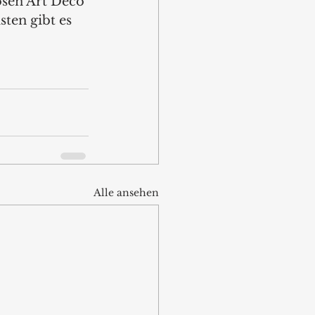
osen Art Déco 
ten gibt es 
Alle ansehen