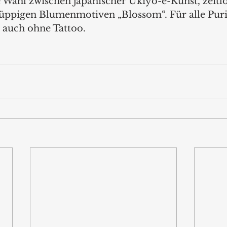
 Wahl zwischen japanischer Ukiyo-e-Kunst, zeitl
ppigen Blumenmotiven „Blossom“. Für alle Puris
 auch ohne Tattoo.