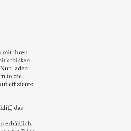
 mit ihren 
t schicken 
 Nun laden 
n in die 
f effiziente 
liff, das 
 erhältlich. 