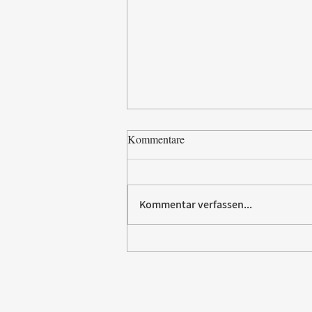
Kommentare
Kommentar verfassen...
Paw Patrol erobert die
Backstube – sichern Sie sich
jetzt Ihre Kollektion!