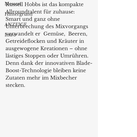
Messen
Russell Hobbs ist das kompakte 
Allroundtalent für zuhause: 
Hintergrund
Smart und ganz ohne 
ANZEIGE
Unterbrechung des Mixvorgangs 
verwandelt er  Gemüse,  Beeren, 
Intro
Getreideflocken und Kräuter in 
ausgewogene Kreationen – ohne 
lästiges Stoppen oder Umrühren. 
Denn dank der innovativen Blade-
Boost-Technologie bleiben keine 
Zutaten mehr im Mixbecher 
stecken.