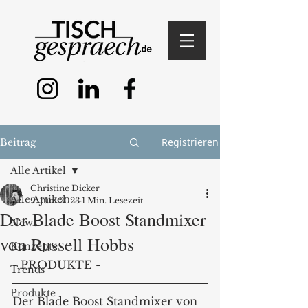
Registrieren
Beitrag
Alle Artikel
Christine Dicker
Alle Artikel
9. Juni 2023
1 Min. Lesezeit
Der Blade Boost Standmixer
News
von Russell Hobbs
Konzepte
- PRODUKTE - 
Trends
Produkte
Der Blade Boost Standmixer von 