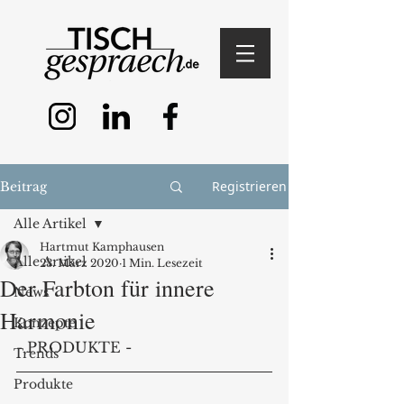
Registrieren
Beitrag
Alle Artikel
Hartmut Kamphausen
Alle Artikel
23. März 2020
1 Min. Lesezeit
Der Farbton für innere
News
Harmonie
Konzepte
- PRODUKTE - 
Trends
Produkte