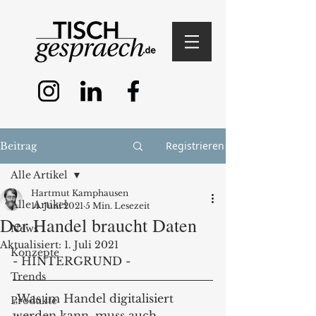
Registrieren
Beitrag
Alle Artikel
Hartmut Kamphausen
Alle Artikel
14. Juni 2021
5 Min. Lesezeit
Der Handel braucht Daten
News
Aktualisiert:
1. Juli 2021
Konzepte
- HINTERGRUND -
Trends
„Was im Handel digitalisiert 
Produkte
werden kann, muss auch 