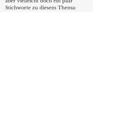
aber vielleicht doch ein paar 
Stichworte zu diesem Thema:
* eine gute Website mit voller 
Sortimentsübersicht und allen 
wesentlichen Infos zur Firma
* Downloads und Services
* viele 
Informationsmöglichkeiten 
automatisiert auch im Laden
* angenehme Atmosphäre und 
Ausstattung
* Click & Collect plus auch 
Lieferung an die Kunden in der 
Region des Geschäftes
* Angebot an Schnell- 
beziehungsweise SB-Kassen
* Kreditkarten-Akzeptanz und 
Mobile Payment mit digitaler 
Kundenkarte