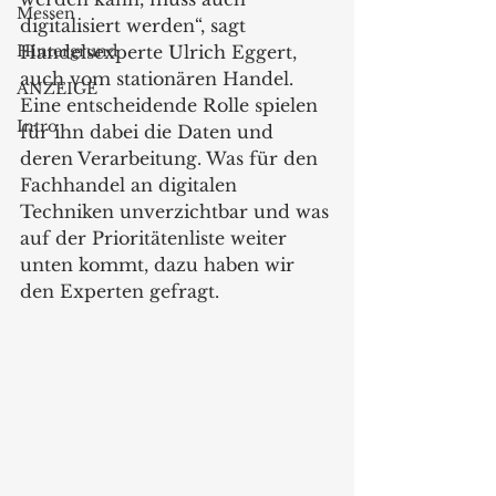
Messen
digitalisiert werden“, sagt 
Hintergrund
Handelsexperte Ulrich Eggert, 
auch vom stationären Handel. 
ANZEIGE
Eine entscheidende Rolle spielen 
Intro
für ihn dabei die Daten und 
deren Verarbeitung. Was für den 
Fachhandel an digitalen 
Techniken unverzichtbar und was 
auf der Prioritätenliste weiter 
unten kommt, dazu haben wir 
den Experten gefragt.