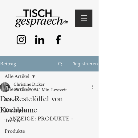
Registrieren
Beitrag
Alle Artikel
Christine Dicker
Alle Artikel
29. Okt. 2024
1 Min. Lesezeit
Der Restelöffel von
News
Kochblume
Konzepte
- ANZEIGE: PRODUKTE -
Trends
Produkte