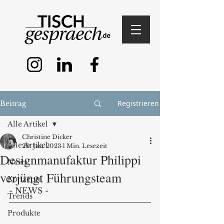
Registrieren
Beitrag
Alle Artikel
Christine Dicker
Alle Artikel
20. Jan. 2023
1 Min. Lesezeit
Designmanufaktur Philippi
News
verjüngt Führungsteam
Konzepte
- NEWS - 
Trends
Produkte