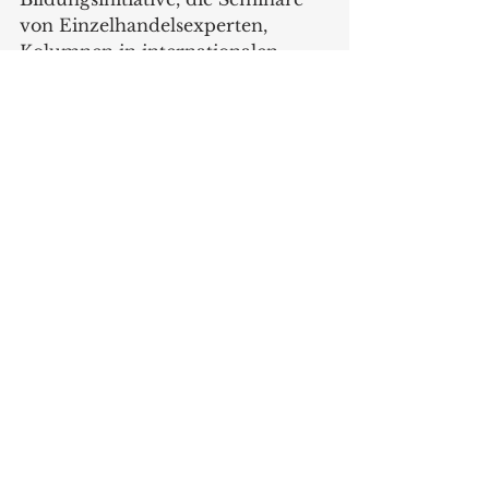
von Einzelhandelsexperten, 
Kolumnen in internationalen 
Haushaltswarenpublikationen 
und Bildungsveranstaltungen in 
den Heimatländern der 
Sponsoren umfasst. Als Teil des 
gia-Bildungsangebots werden die 
vier gia-Expertenjuroren 
Wolfgang Gruschwitz, Scott 
Kohno, Henrik Peter Reisby 
Nielsen und Anne Kong am 
Montag, den 7. März, im 
Innovationstheater der Messe 
eine Sondersitzung zum Thema 
"Retail 360° - Redefining the 
Customer Experience" halten.
Die Inspired Home Show, der 