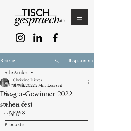
Registrieren
Beitrag
Alle Artikel
Christine Dicker
Alle Artikel
31. Jan. 2022
2 Min. Lesezeit
Die gia-Gewinner 2022
News
stehen fest
Konzepte
- NEWS - 
Trends
Produkte