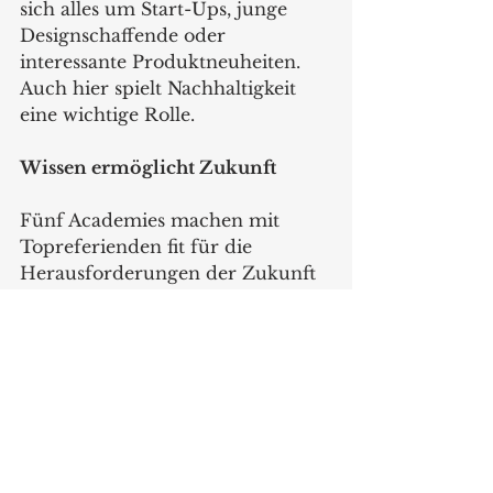
sich alles um Start-Ups, junge 
Designschaffende oder 
interessante Produktneuheiten. 
Auch hier spielt Nachhaltigkeit 
eine wichtige Rolle.  
Wissen ermöglicht Zukunft
Fünf Academies machen mit 
Topreferienden fit für die 
Herausforderungen der Zukunft 
– hierzu zählt die Conzoom 
Solutions Academy sowie die 
Future of Work Academy, die 
HoReCa Academy, die Creative 
Academy und die Remanexpo 
Academy in ihren jeweiligen 
Hallenebenen. Im Future of 
Work-Areal der Ambiente erleben 