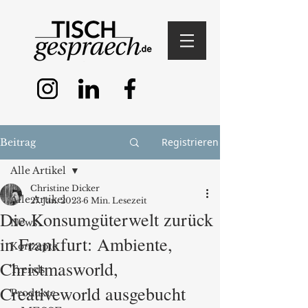
Registrieren
Beitrag
Alle Artikel
Christine Dicker
Alle Artikel
27. Jan. 2023
6 Min. Lesezeit
Die Konsumgüterwelt zurück
News
in Frankfurt: Ambiente,
Konzepte
Christmasworld,
Trends
Creativeworld ausgebucht
Produkte