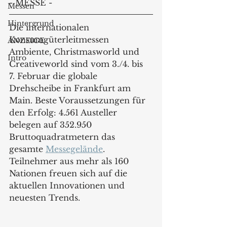
- MESSE - 
Messen
Hintergrund
Die internationalen 
Konsumgüterleitmessen 
ANZEIGE
Ambiente, Christmasworld und 
Intro
Creativeworld sind vom 3./4. bis 
7. Februar die globale 
Drehscheibe in Frankfurt am 
Main. Beste Voraussetzungen für 
den Erfolg: 4.561 Austeller 
belegen auf 352.950 
Bruttoquadratmetern das 
gesamte 
Messegelände
. 
Teilnehmer aus mehr als 160 
Nationen freuen sich auf die 
aktuellen Innovationen und 
neuesten Trends.  