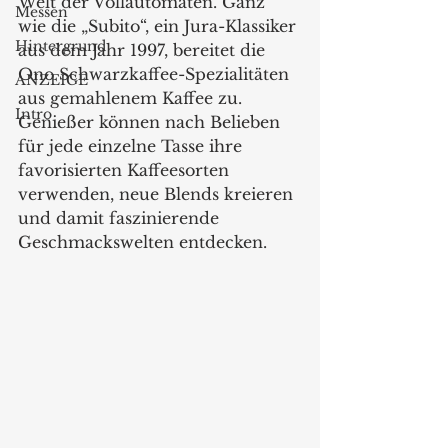
Welt der Vollautomaten. Ganz 
Messen
wie die „Subito“, ein Jura-Klassiker 
Hintergrund
aus dem Jahr 1997, bereitet die 
Ono Schwarzkaffee-Spezialitäten 
ANZEIGE
aus gemahlenem Kaffee zu. 
Intro
Genießer können nach Belieben 
für jede einzelne Tasse ihre 
favorisierten Kaffeesorten 
verwenden, neue Blends kreieren 
und damit faszinierende 
Geschmackswelten entdecken.