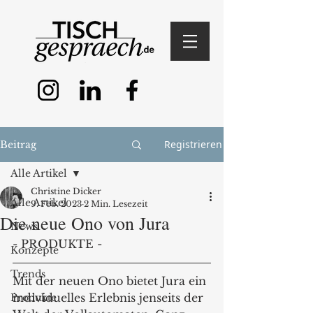
Registrieren
Beitrag
Alle Artikel
Christine Dicker
Alle Artikel
9. Feb. 2023
2 Min. Lesezeit
Die neue Ono von Jura
News
- PRODUKTE - 
Konzepte
Trends
Mit der neuen Ono bietet Jura ein 
individuelles Erlebnis jenseits der 
Produkte