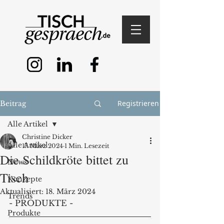
Registrieren
Beitrag
Alle Artikel
Christine Dicker
Alle Artikel
17. März 2024
1 Min. Lesezeit
Die Schildkröte bittet zu
News
Tisch
Konzepte
Aktualisiert:
18. März 2024
Trends
- PRODUKTE -
Produkte