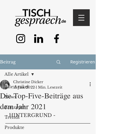
Registrieren
Beitrag
Alle Artikel
Christine Dicker
Alle Artikel
11. Jan. 2022
1 Min. Lesezeit
Die Top-Five-Beiträge aus
News
dem Jahr 2021
Konzepte
- HINTERGRUND -
Trends
Produkte