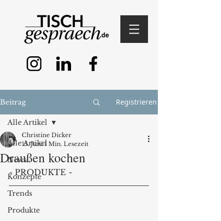
Registrieren
Beitrag
Alle Artikel
Christine Dicker
Alle Artikel
15. Juni
1 Min. Lesezeit
Draußen kochen
News
- PRODUKTE -
Konzepte
Trends
Produkte