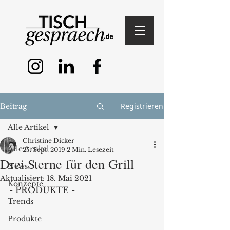
Registrieren
Beitrag
Alle Artikel
Christine Dicker
Alle Artikel
25. Sept. 2019
2 Min. Lesezeit
Drei Sterne für den Grill
News
Aktualisiert:
18. Mai 2021
Konzepte
- PRODUKTE - 
Trends
Produkte