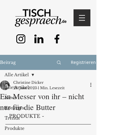
Registrieren
Beitrag
Alle Artikel
Christine Dicker
Alle Artikel
28. Juni 2023
1 Min. Lesezeit
Ein Messer von ihr – nicht
News
nur für die Butter
Konzepte
- PRODUKTE - 
Trends
Produkte