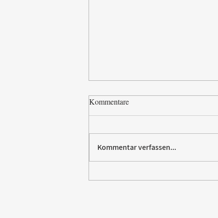
Kommentare
Kommentar verfassen...
Paw Patrol erobert die
Backstube – sichern Sie sich
jetzt Ihre Kollektion!