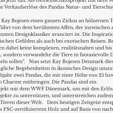
s jetzt tun. Als Gemeinschaftsprojekt mit dem
e Verkaufserlöse des Pandas Natur- und Tierschu
t Kay Bojesen einen ganzen Zirkus an hölzernen T
führt von dem berühmten Affen, der inzwischen 
nnten Designklassiker avanciert ist. Die Inspirati
schen Gefilden als auch bei exotischen Reisen. B
n dabei keine komplexen, realitätsnahen und bis 
 sondern verwandelte die Tiere in fantasievolle D
eln sollen“.   Nun setzt Kay Bojesen Denmark dies
ltägliche Begebenheiten in ikonisches Design umz
ühjahr zwei Pandas, die mit einer Höhe von 25 bz
n Charme mitbringen. Die Pandas sind ein 
jekt mit dem WWF Dänemark, um mit den Erlöse
jekte zu unterstützen, und unterstreichen zudem 
Tieren dieser Welt.   Dem heutigen Zeitgeist ents
s FSC-zertifiziertem Holz und auf Basis von nach