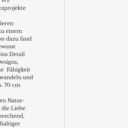
 WWF 
tzprojekte 
ieren 
zu einem 
on dazu fand 
ewusst 
ins Detail 
esigns, 
e  Fähigkeit 
uwandeln und 
w. 70 cm 
n Natur- 
die Liebe 
prechend, 
haltiger 