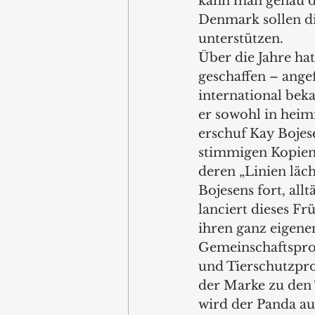
kann man genau da
Denmark sollen di
unterstützen. 
Über die Jahre ha
geschaffen – ange
international beka
er sowohl in heimi
erschuf Kay Bojese
stimmigen Kopien,
deren „Linien läch
Bojesens fort, al
lanciert dieses Fr
ihren ganz eigene
Gemeinschaftspro
und Tierschutzpro
der Marke zu den 
wird der Panda au