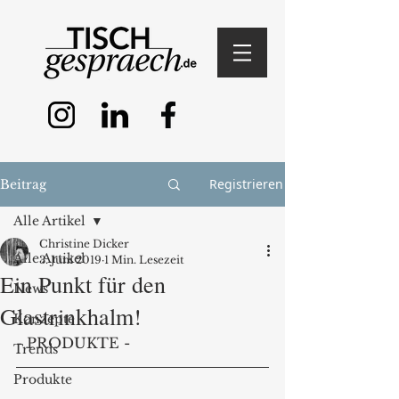
Registrieren
Beitrag
Alle Artikel
Christine Dicker
Alle Artikel
3. Juni 2019
1 Min. Lesezeit
Ein Punkt für den
News
Glastrinkhalm!
Konzepte
- PRODUKTE -
Trends
Produkte