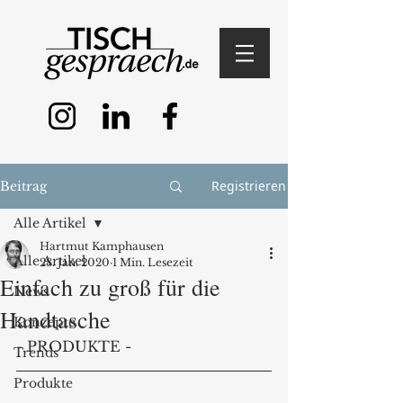
Registrieren
Beitrag
Alle Artikel
Hartmut Kamphausen
Alle Artikel
28. Jan. 2020
1 Min. Lesezeit
Einfach zu groß für die
News
Handtasche
Konzepte
- PRODUKTE - 
Trends
Produkte