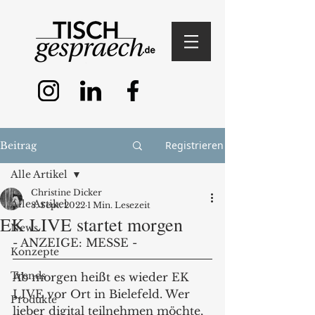
Registrieren
Beitrag
Alle Artikel
Christine Dicker
Alle Artikel
8. Sept. 2022
1 Min. Lesezeit
EK LIVE startet morgen
News
- ANZEIGE: MESSE - 
Konzepte
Trends
Ab morgen heißt es wieder EK 
LIVE vor Ort in Bielefeld. Wer 
Produkte
lieber digital teilnehmen möchte, 