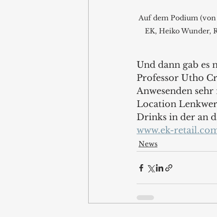
Auf dem Podium (von l
EK, Heiko Wunder, 
Und dann gab es n
Professor Utho Cr
Anwesenden sehr 
Location Lenkwerk
Drinks in der an 
www.ek-retail.co
News