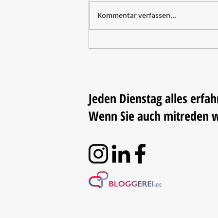
Kommentar verfassen...
Villeroy & Boch erhält SBTi-
Validierung für Net-Zero-Ziel
2050
Jeden Dienstag alles erfah
Wenn Sie auch mitreden 