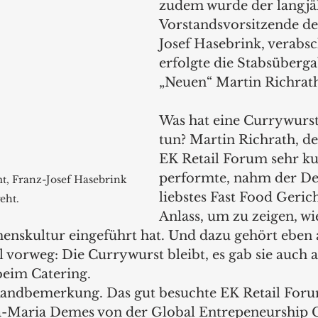
zudem wurde der langjä
Vorstandsvorsitzende de
Josef Hasebrink, verabsc
erfolgte die Stabsüberga
„Neuen“ Martin Richrat
Was hat eine Currywurs
tun? Martin Richrath, de
EK Retail Forum sehr ku
performte, nahm der De
, Franz-Josef Hasebrink 
liebstes Fast Food Geric
eht.
Anlass, um zu zeigen, w
enskultur eingeführt hat. Und dazu gehört eben 
l vorweg: Die Currywurst bleibt, es gab sie auch 
im Catering.  
Randbemerkung. Das gut besuchte EK Retail Foru
-Maria Demes von der Global Entrepeneurship C