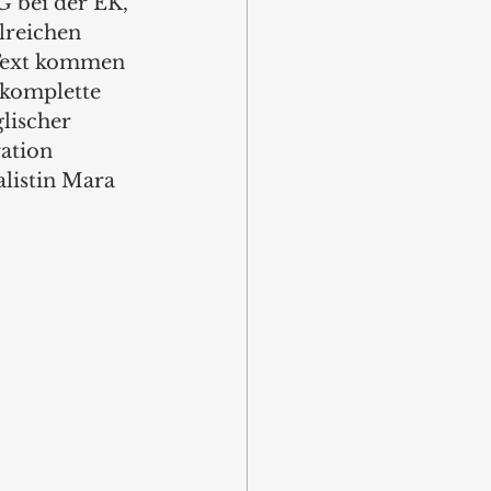
 bei der EK, 
lreichen 
Text kommen 
 komplette 
lischer 
ation 
listin Mara 