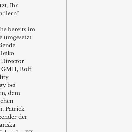
zt. Ihr 
ndlern“ 
he bereits im 
e umgesetzt 
eßende 
Heiko 
Director 
 GMH, Rolf 
ity 
y bei 
en, dem 
schen 
, Patrick 
zender der 
riska 