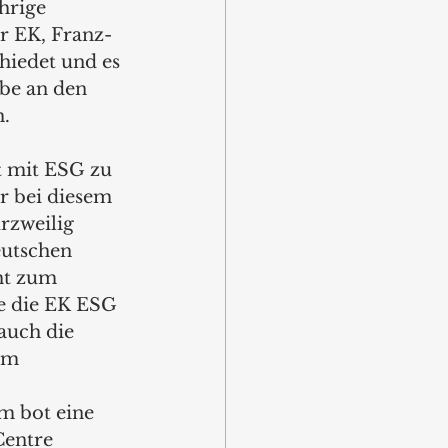
hrige 
r EK, Franz-
hiedet und es 
be an den 
h.
t mit ESG zu 
r bei diesem 
rzweilig 
utschen 
ht zum 
ie die EK ESG 
auch die 
am 
m bot eine 
entre 