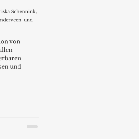
iska Schennink, 
nderveen, und 
ion von 
llen 
erbaren 
sen und 