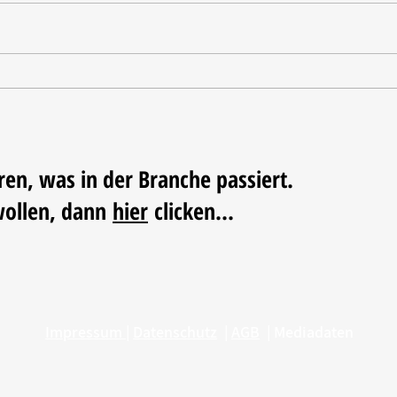
Ausgezeichnete Testergebnisse
Vom 
Triko
Fußba
ren, was in der Branche passiert.
wollen, dann
hier
clicken...
Impressum
|
Datenschutz
|
AGB
|
Mediadaten