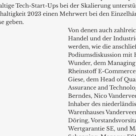
tige Tech-Start-Ups bei der Skalierung unterstüt
altigkeit 2023 einen Mehrwert bei den Einzelhä
se geben. 
Von denen auch zahlreic
Handel und der Industri
werden, wie die anschli
Podiumsdiskussion mit 
Wunder, dem Managing 
Rheinstoff E-Commerce
Giese, dem Head of Qual
Assurance and Technolog
Berndes, Nico Vanderve
Inhaber des niederländi
Warenhauses Vanderveen
Döring, Vorstandsvorsit
Wertgarantie SE, und Ma