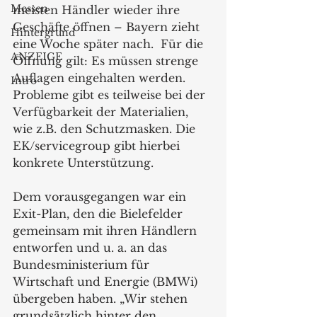
Messen
meisten Händler wieder ihre 
Geschäfte öffnen – Bayern zieht 
Hintergrund
eine Woche später nach.  Für die 
ANZEIGE
Öffnung gilt: Es müssen strenge 
Auflagen eingehalten werden. 
Intro
Probleme gibt es teilweise bei der 
Verfügbarkeit der Materialien, 
wie z.B. den Schutzmasken. Die 
EK/servicegroup gibt hierbei 
konkrete Unterstützung.
Dem vorausgegangen war ein 
Exit-Plan, den die Bielefelder 
gemeinsam mit ihren Händlern 
entworfen und u. a. an das 
Bundesministerium für 
Wirtschaft und Energie (BMWi) 
übergeben haben. „Wir stehen 
grundsätzlich hinter den 