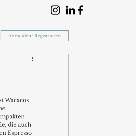
Anmelden/ Registrieren
st Wacacos 
ne 
ompakten 
e, die auch 
en Espresso 