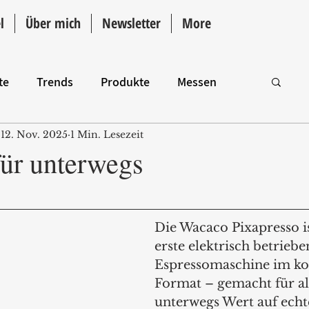
l
Über mich
Newsletter
More
te
Trends
Produkte
Messen
12. Nov. 2025
1 Min. Lesezeit
Intro
für unterwegs
Die Wacaco Pixapresso i
erste elektrisch betriebe
Espressomaschine im k
Format – gemacht für all
unterwegs Wert auf echt