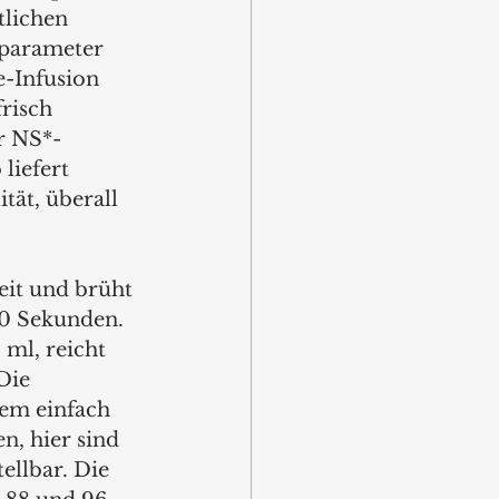
tlichen 
hparameter 
-Infusion 
risch 
r NS*-
liefert 
tät, überall 
reit und brüht 
80 Sekunden. 
 ml, reicht 
Die 
dem einfach 
n, hier sind 
ellbar. Die 