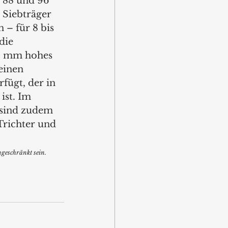
 88 und 96 
 Siebträger 
n – für 8 bis 
die 
81 mm hohes 
einen 
fügt, der in 
ist. Im 
 sind zudem 
Trichter und 
geschränkt sein.