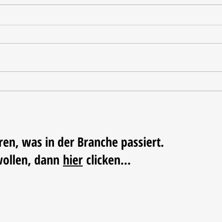
Tischdekoration mit Mehrwert:
Weihn
Stilvolle Akzente mit
LUM
LECHUZA-Pflanzgefäßen
ren, was in der Branche passiert.
wollen, dann
hier
clicken...