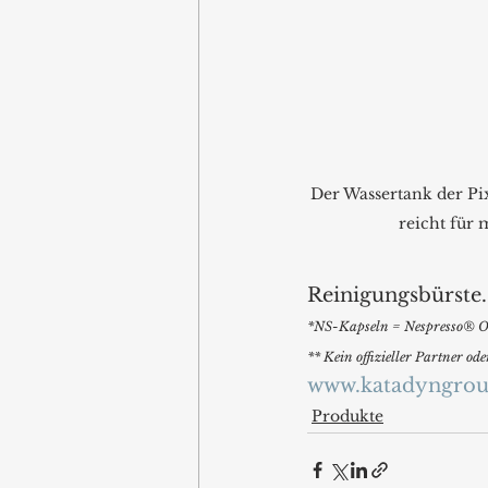
Der Wassertank der Pix
reicht für 
Reinigungsbürste.
*NS-Kapseln = Nespresso® Or
** Kein offizieller Partner o
www.katadyngro
Produkte