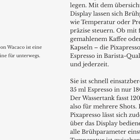
legen. Mit dem übersich
Display lassen sich Brü
wie Temperatur oder Pre
präzise steuern. Ob mit f
gemahlenem Kaffee ode
Kapseln – die Pixapresso 
on Wacaco ist eine 
Espresso in Barista-Quali
ne für unterwegs.
und jederzeit.
Sie ist schnell einsatzbe
35 ml Espresso in nur 1
Der Wassertank fasst 120
also für mehrere Shots. 
Pixapresso lässt sich zu
über das Display bediene
alle Brühparameter einst