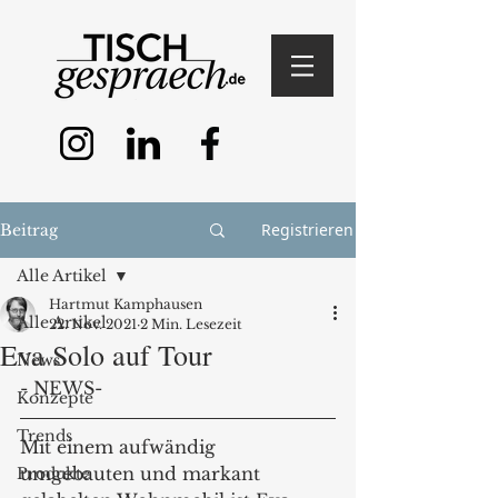
Registrieren
Beitrag
Alle Artikel
Hartmut Kamphausen
Alle Artikel
22. Nov. 2021
2 Min. Lesezeit
Eva Solo auf Tour
News
- NEWS- 
Konzepte
Trends
Mit einem aufwändig 
umgebauten und markant 
Produkte