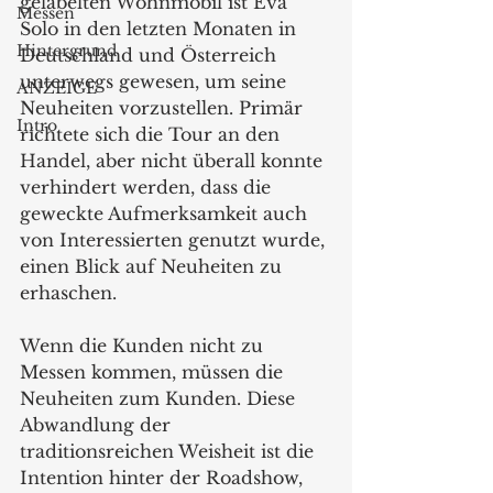
gelabelten Wohnmobil ist Eva 
Messen
Solo in den letzten Monaten in 
Hintergrund
Deutschland und Österreich 
unterwegs gewesen, um seine 
ANZEIGE
Neuheiten vorzustellen. Primär 
Intro
richtete sich die Tour an den 
Handel, aber nicht überall konnte 
verhindert werden, dass die 
geweckte Aufmerksamkeit auch 
von Interessierten genutzt wurde, 
einen Blick auf Neuheiten zu 
erhaschen.
Wenn die Kunden nicht zu 
Messen kommen, müssen die 
Neuheiten zum Kunden. Diese 
Abwandlung der 
traditionsreichen Weisheit ist die 
Intention hinter der Roadshow, 