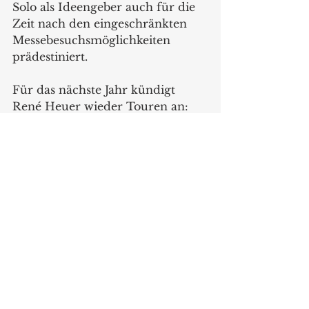
Solo als Ideengeber auch für die 
Zeit nach den eingeschränkten 
Messebesuchsmöglichkeiten 
prädestiniert. 
Für das nächste Jahr kündigt 
René Heuer wieder Touren an: 
„Die Präsenz bei den 
Handelspartnern ist schon länger 
ein fester Bestandteil unseres 
Konzeptes, der jetzt an 
Bedeutung gewonnen hat. Diesen 
Baustein werden wir sicher weiter 
nutzen und ausbauen.“
www.evasolo.com
News