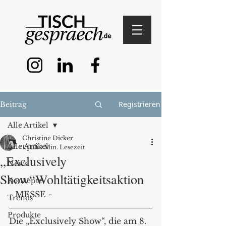
Registrieren
Beitrag
Alle Artikel
Christine Dicker
Alle Artikel
1. Juli
1 Min. Lesezeit
„Exclusively
News
Show“Wohltätigkeitsaktion
Konzepte
- MESSE -
Trends
Produkte
Die „Exclusively Show“, die am 8. 