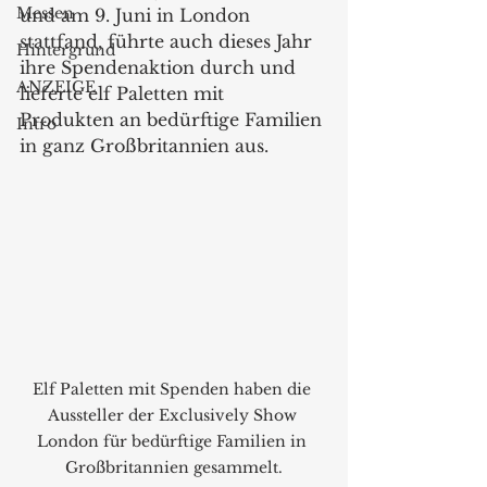
Messen
und am 9. Juni in London 
stattfand, führte auch dieses Jahr 
Hintergrund
ihre Spendenaktion durch und 
ANZEIGE
lieferte elf Paletten mit 
Produkten an bedürftige Familien 
Intro
in ganz Großbritannien aus.
Elf Paletten mit Spenden haben die 
Aussteller der Exclusively Show 
London für bedürftige Familien in 
Großbritannien gesammelt.