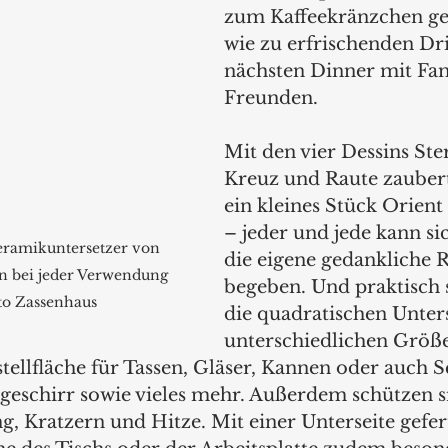
zum Kaffeekränzchen ge
wie zu erfrischenden Dr
nächsten Dinner mit Fam
Freunden.
Mit den vier Dessins Ste
Kreuz und Raute zauber
ein kleines Stück Orient
– jeder und jede kann sic
eramikuntersetzer von 
die eigene gedankliche R
n bei jeder Verwendung 
begeben. Und praktisch s
to Zassenhaus
die quadratischen Unters
unterschiedlichen Größen
stellfläche für Tassen, Gläser, Kannen oder auch S
geschirr sowie vieles mehr. Außerdem schützen si
, Kratzern und Hitze. Mit einer Unterseite gefert