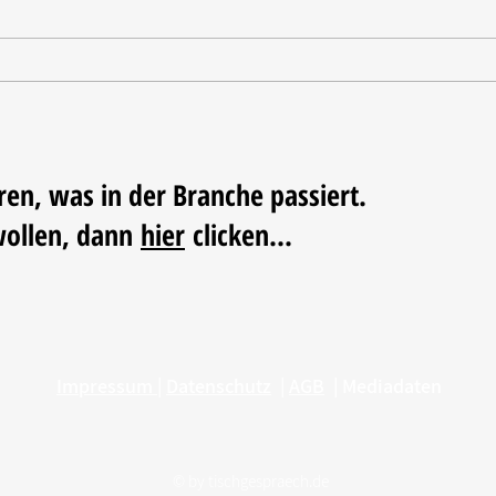
Tischdekoration mit Mehrwert:
Weihn
Stilvolle Akzente mit
LUM
LECHUZA-Pflanzgefäßen
ren, was in der Branche passiert.
wollen, dann
hier
clicken...
Impressum
|
Datenschutz
|
AGB
|
Mediadaten
© by
tischgespraech.de