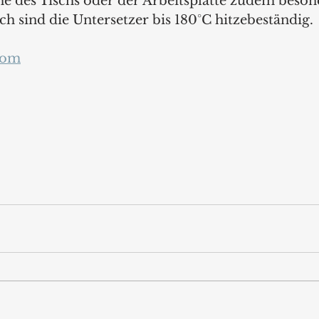
he des Tischs oder der Arbeitsplatte zudem beson
ch sind die Untersetzer bis 180°C hitzebeständig. 
com