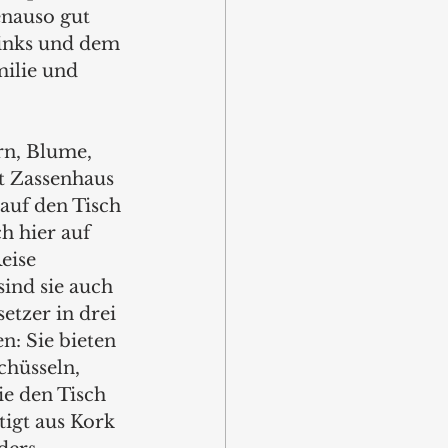
nauso gut 
inks und dem 
ilie und 
rn, Blume, 
t Zassenhaus 
 auf den Tisch 
h hier auf 
eise 
ind sie auch 
etzer in drei 
: Sie bieten 
chüsseln, 
e den Tisch 
igt aus Kork 