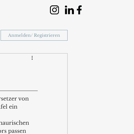
Anmelden/ Registrieren
setzer von 
el ein 
maurischen 
ors passen 