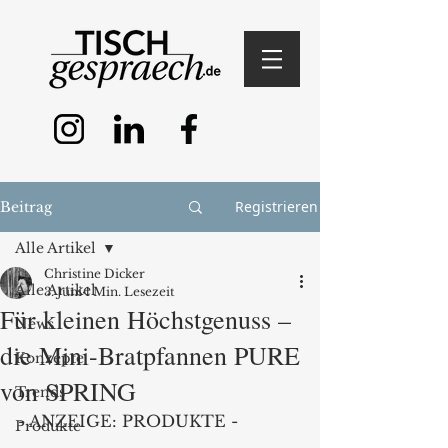
Registrieren
Beitrag
Alle Artikel
Christine Dicker
Alle Artikel
3. Juni
1 Min. Lesezeit
Für kleinen Höchstgenuss –
News
die Mini-Bratpfannen PURE
Konzepte
von SPRING
Trends
- ANZEIGE: PRODUKTE -
Produkte