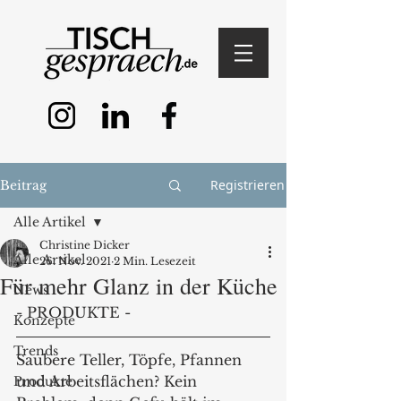
Registrieren
Beitrag
Alle Artikel
Christine Dicker
Alle Artikel
26. Nov. 2021
2 Min. Lesezeit
Für mehr Glanz in der Küche
News
- PRODUKTE - 
Konzepte
Trends
Saubere Teller, Töpfe, Pfannen 
und Arbeitsflächen? Kein 
Produkte