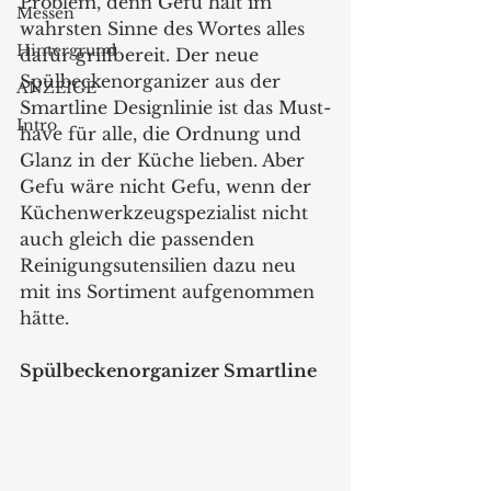
Problem, denn Gefu hält im 
Messen
wahrsten Sinne des Wortes alles 
Hintergrund
dafür griffbereit. Der neue 
Spülbeckenorganizer aus der 
ANZEIGE
Smartline Designlinie ist das Must-
Intro
have für alle, die Ordnung und 
Glanz in der Küche lieben. Aber 
Gefu wäre nicht Gefu, wenn der 
Küchenwerkzeugspezialist nicht 
auch gleich die passenden 
Reinigungsutensilien dazu neu 
mit ins Sortiment aufgenommen 
hätte.  
Spülbeckenorganizer Smartline  