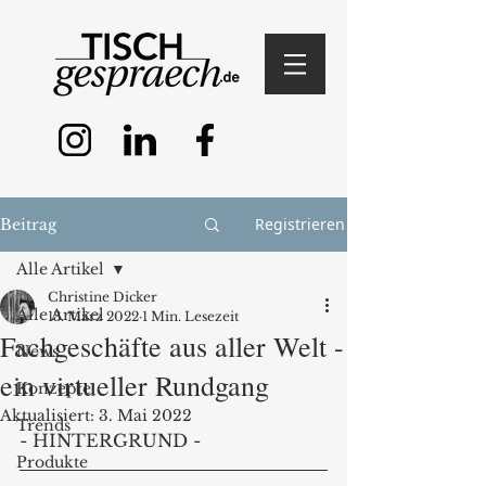
Registrieren
Beitrag
Alle Artikel
Christine Dicker
Alle Artikel
13. März 2022
1 Min. Lesezeit
Fachgeschäfte aus aller Welt -
News
ein virtueller Rundgang
Konzepte
Aktualisiert:
3. Mai 2022
Trends
- HINTERGRUND - 
Produkte